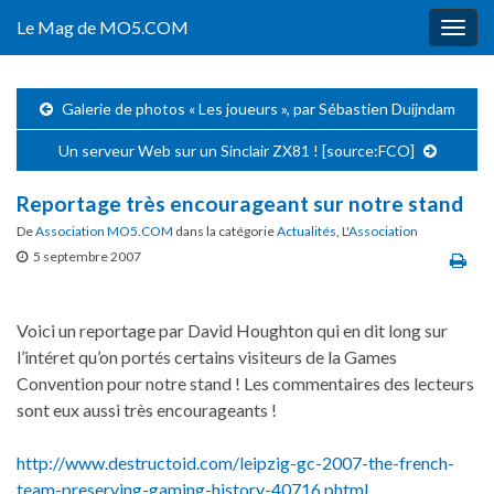
Le Mag de MO5.COM
Togg
navig
Galerie de photos « Les joueurs », par Sébastien Duijndam
Un serveur Web sur un Sinclair ZX81 ! [source:FCO]
Reportage très encourageant sur notre stand
De
Association MO5.COM
dans la catégorie
Actualités
,
L'Association
5 septembre 2007
Voici un reportage par David Houghton qui en dit long sur
l’intéret qu’on portés certains visiteurs de la Games
Convention pour notre stand ! Les commentaires des lecteurs
sont eux aussi très encourageants !
http://www.destructoid.com/leipzig-gc-2007-the-french-
team-preserving-gaming-history-40716.phtml