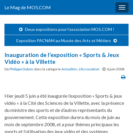
Le Mag de MO5.COM
Togg
navig
Deux expositions pour l’association MO5.COM !
Exposition PACNAM au Musée des Arts et Métiers
Inauguration de l’exposition « Sports & Jeux
Vidéo » à la Villette
De
Philippe Dubois
dans la catégorie
Actualités
,
L'Association
6 juin 2008
Hier jeudi 5 juin a été inaugurée l’exposition « Sports & jeux
vidéo » à la Cité des Sciences de la Villette, avec la présence
du ministre des sports et de d’autres représentants du
gouvernement. Cette exposition durera du mois de juin au
mois de septembre 2008, et a pour thèmes principaux les
sports et l’utilisation des jeux vidéo et des systèmes