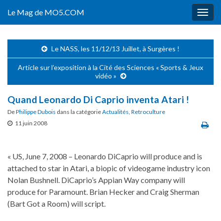
Le Mag de MO5.COM
Togg
navig
Le NASS, les 11/12/13 Juillet, à Surgères !
Article sur l’exposition à la Cité des Sciences « Sports & Jeux
vidéo »
Quand Leonardo Di Caprio inventa Atari !
De
Philippe Dubois
dans la catégorie
Actualités
,
Retroculture
11 juin 2008
« US, June 7, 2008 – Leonardo DiCaprio will produce and is
attached to star in Atari, a biopic of videogame industry icon
Nolan Bushnell. DiCaprio’s Appian Way company will
produce for Paramount. Brian Hecker and Craig Sherman
(Bart Got a Room) will script.