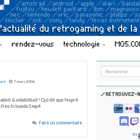
rendez-vous
technologie
MO5.C
Search for:
ture
7 mars 2006
/RETROUVEZ-N
bbit & sidabitball ! Qui dit que l’esprit
x.free.fr/suede3.mp4
Faire un commentaire