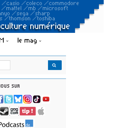
OM
le mag
OUS SUR