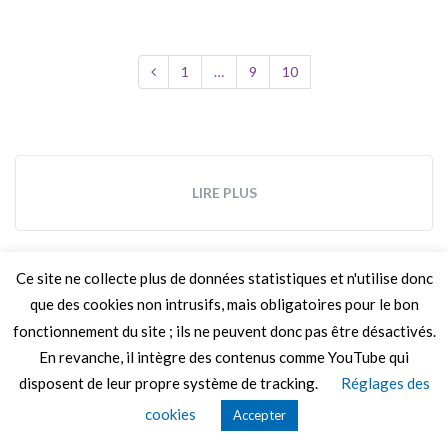
1
…
9
10
LIRE PLUS
Ce site ne collecte plus de données statistiques et n'utilise donc
© 2026 Le Mag de MO5.COM.
Construit avec
par
Thèmes Graphene
.
que des cookies non intrusifs, mais obligatoires pour le bon
fonctionnement du site ; ils ne peuvent donc pas être désactivés.
En revanche, il intègre des contenus comme YouTube qui
disposent de leur propre système de tracking.
Réglages des
cookies
Accepter