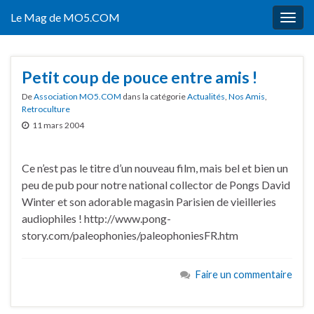
Le Mag de MO5.COM
Togg
navig
Petit coup de pouce entre amis !
De
Association MO5.COM
dans la catégorie
Actualités
,
Nos Amis
,
Retroculture
11 mars 2004
Ce n’est pas le titre d’un nouveau film, mais bel et bien un
peu de pub pour notre national collector de Pongs David
Winter et son adorable magasin Parisien de vieilleries
audiophiles ! http://www.pong-
story.com/paleophonies/paleophoniesFR.htm
Faire un commentaire