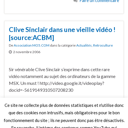
Faire un commentaire
Clive Sinclair dans une vieille vidéo !
[source:ACBM]
De
Association MO5.COM
dans la catégorie
Actualités
,
Retroculture
2 novembre 2006
Sir vénérable Clive Sinclair s’exprime dans cette rare
vidéo notamment au sujet des ordinateurs de la gamme
MSX. Un must ! http://video.google.it/videoplay?
docid=-5619149310507208230
Ce site ne collecte plus de données statistiques et n'utilise donc
Faire un commentaire
que des cookies non intrusifs, mais obligatoires pour le bon
fonctionnement du site ; ils ne peuvent donc pas être désactivés.
En revanche, il intègre des contenus comme YouTube qui