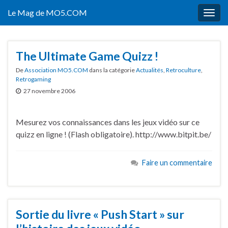
Le Mag de MO5.COM
Togg
navig
The Ultimate Game Quizz !
De
Association MO5.COM
dans la catégorie
Actualités
,
Retroculture
,
Retrogaming
27 novembre 2006
Mesurez vos connaissances dans les jeux vidéo sur ce
quizz en ligne ! (Flash obligatoire). http://www.bitpit.be/
Faire un commentaire
Sortie du livre « Push Start » sur