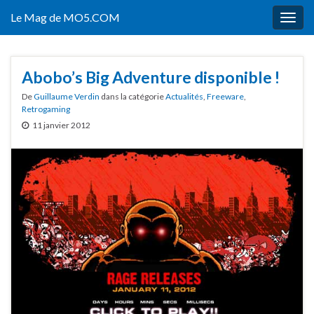
Le Mag de MO5.COM
Togg
navig
Abobo’s Big Adventure disponible !
De
Guillaume Verdin
dans la catégorie
Actualités
,
Freeware
,
Retrogaming
11 janvier 2012