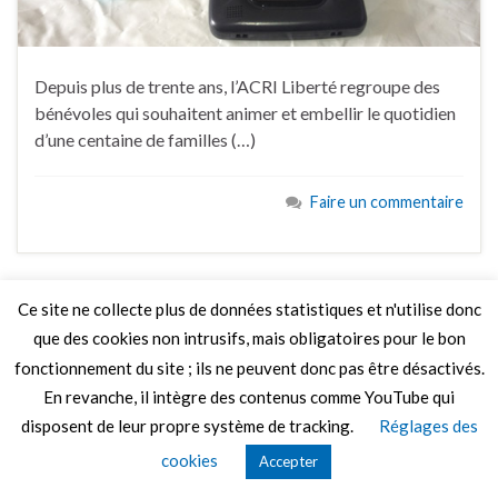
Depuis plus de trente ans, l’ACRI Liberté regroupe des
bénévoles qui souhaitent animer et embellir le quotidien
d’une centaine de familles (…)
Faire un commentaire
Ce site ne collecte plus de données statistiques et n'utilise donc
que des cookies non intrusifs, mais obligatoires pour le bon
© 2026 Le Mag de MO5.COM.
Construit avec
par
Thèmes Graphene
.
fonctionnement du site ; ils ne peuvent donc pas être désactivés.
En revanche, il intègre des contenus comme YouTube qui
disposent de leur propre système de tracking.
Réglages des
cookies
Accepter