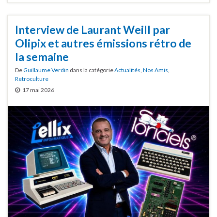
Interview de Laurant Weill par
Olipix et autres émissions rétro de
la semaine
De
Guillaume Verdin
dans la catégorie
Actualités
,
Nos Amis
,
Retroculture
17 mai 2026