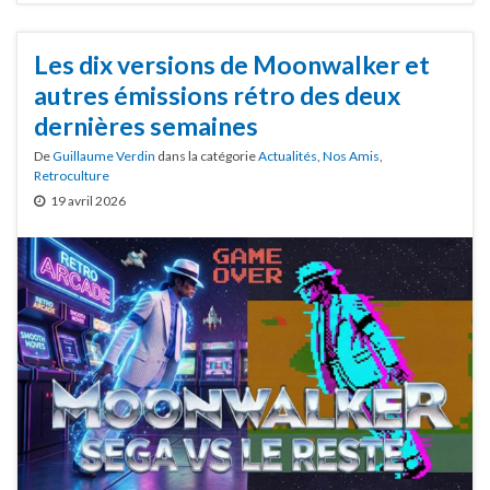
Les dix versions de Moonwalker et
autres émissions rétro des deux
dernières semaines
De
Guillaume Verdin
dans la catégorie
Actualités
,
Nos Amis
,
Retroculture
19 avril 2026