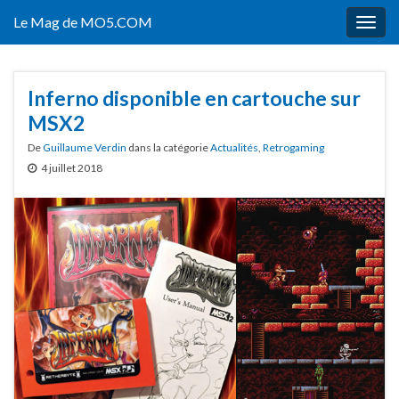
Le Mag de MO5.COM
Togg
navig
Inferno disponible en cartouche sur
MSX2
De
Guillaume Verdin
dans la catégorie
Actualités
,
Retrogaming
4 juillet 2018