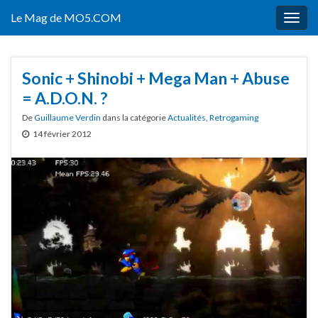
Le Mag de MO5.COM
Togg
navig
Sonic + Shinobi + Mega Man + Abuse
= A.D.O.N. ?
De
Guillaume Verdin
dans la catégorie
Actualités
,
Retrogaming
14 février 2012