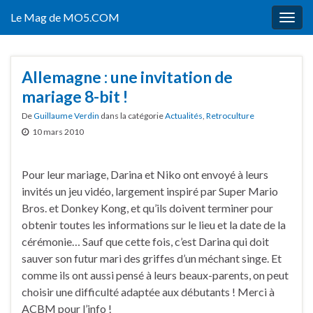
Le Mag de MO5.COM
Togg
navig
Allemagne : une invitation de
mariage 8-bit !
De
Guillaume Verdin
dans la catégorie
Actualités
,
Retroculture
10 mars 2010
Pour leur mariage, Darina et Niko ont envoyé à leurs
invités un jeu vidéo, largement inspiré par Super Mario
Bros. et Donkey Kong, et qu’ils doivent terminer pour
obtenir toutes les informations sur le lieu et la date de la
cérémonie… Sauf que cette fois, c’est Darina qui doit
sauver son futur mari des griffes d’un méchant singe. Et
comme ils ont aussi pensé à leurs beaux-parents, on peut
choisir une difficulté adaptée aux débutants ! Merci à
ACBM pour l’info !