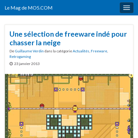
Le Mag de MO5.COM
Togg
navig
Une sélection de freeware indé pour
chasser la neige
De
Guillaume Verdin
dans la catégorie
Actualités
,
Freeware
,
Retrogaming
23 janvier 2013