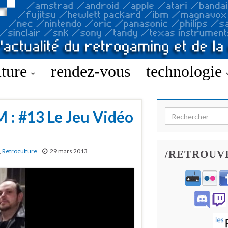
lture
rendez-vous
technologie
 : #13 Le Jeu Vidéo
Search for:
,
Retroculture
29 mars 2013
/RETROUV