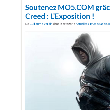
Soutenez MO5.COM grâce 
Creed : L’Exposition !
De
Guillaume Verdin
dans la catégorie
Actualités
,
L'Association
,
R