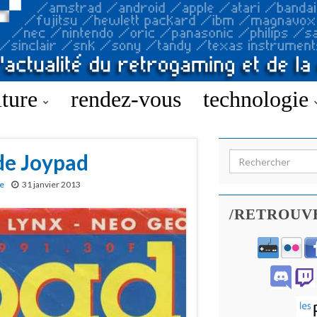
lture
rendez-vous
technologie
de Joypad
Search for:
re
31 janvier 2013
/RETROUV