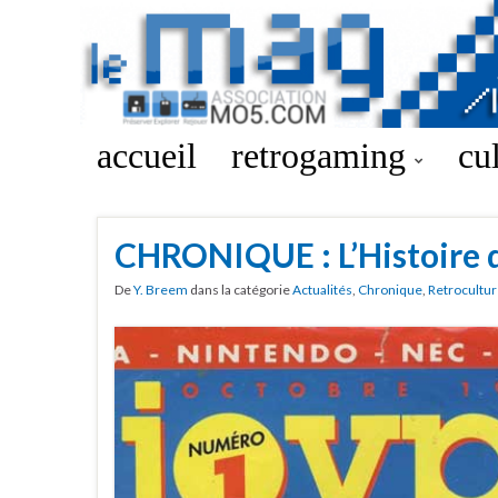
accueil
retrogaming
cu
CHRONIQUE : L’Histoire 
De
Y. Breem
dans la catégorie
Actualités
,
Chronique
,
Retrocultu