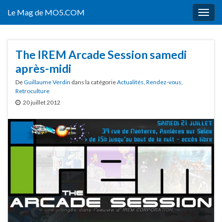
Le Mag de MO5.COM
Togg
navig
The IREM Arcade Session samedi
après-midi
De
Guillaume Verdin
dans la catégorie
Actualités
,
Rendez-vous
,
Retroculture
20 juillet 2012