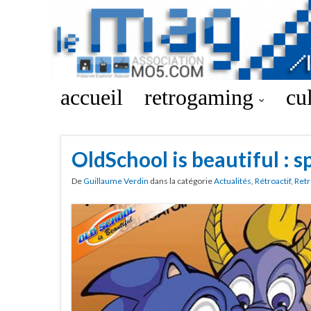
accueil
retrogaming
cu
OldSchool is beautiful : 
De
Guillaume Verdin
dans la catégorie
Actualités
,
Rétroactif
,
Retr