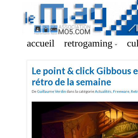
accueil
retrogaming
cu
Le point & click Gibbous e
rétro de la semaine
De
Guillaume Verdin
dans la catégorie
Actualités
,
Freeware
,
Ret