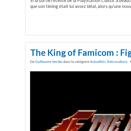
Si la sortie récente de la PlayStation Classic a beau
que son timing était lui assez idéal, alors qu’une no
The King of Famicom : Fig
De
Guillaume Verdin
dans la catégorie
Actualités
,
Retroculture