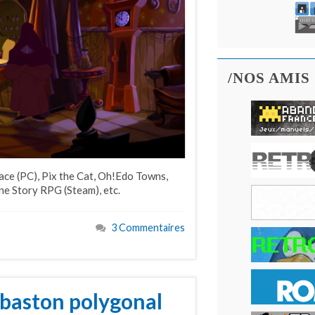
/NOS AMIS
ce (PC), Pix the Cat, Oh!Edo Towns,
ne Story RPG (Steam), etc.
3 Commentaires
 baston polygonal