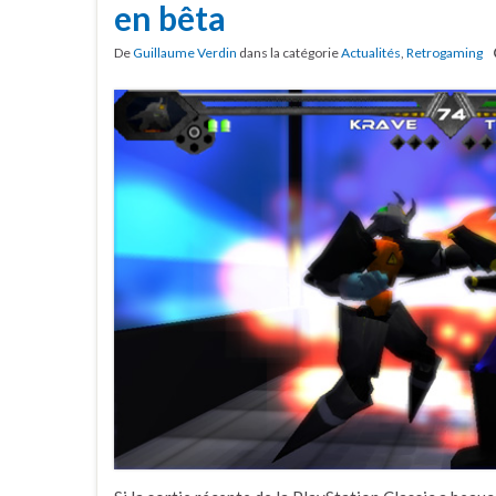
en bêta
De
Guillaume Verdin
dans la catégorie
Actualités
,
Retrogaming