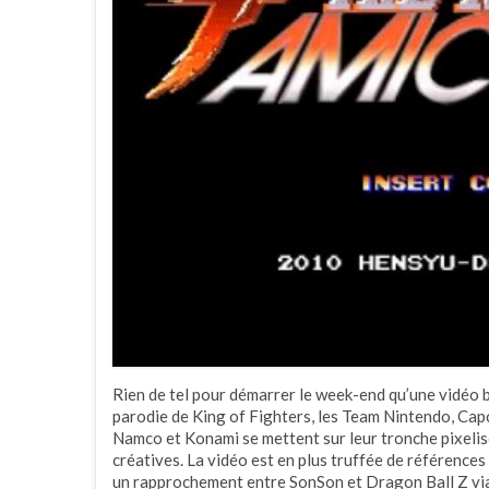
Rien de tel pour démarrer le week-end qu’une vidéo b
parodie de King of Fighters, les Team Nintendo, Cap
Namco et Konami se mettent sur leur tronche pixelisé
créatives. La vidéo est en plus truffée de références
un rapprochement entre SonSon et Dragon Ball Z vi