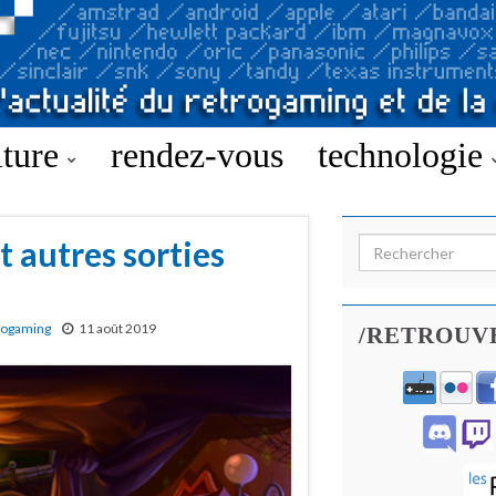
lture
rendez-vous
technologie
t autres sorties
Search for:
rogaming
11 août 2019
/RETROUV