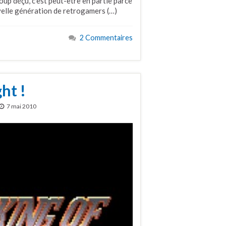
coup déçu, c’est peut-être en partie parce
uvelle génération de retrogamers (…)
2 Commentaires
ht !
7 mai 2010