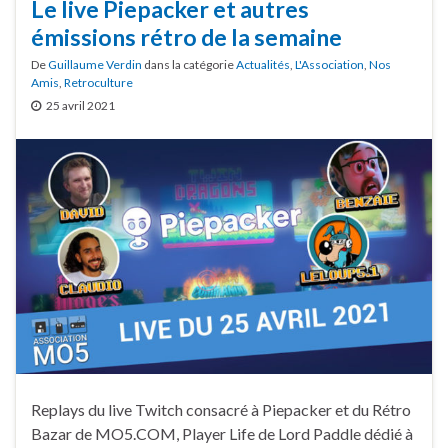
Le live Piepacker et autres
émissions rétro de la semaine
De
Guillaume Verdin
dans la catégorie
Actualités
,
L'Association
,
Nos
Amis
,
Retroculture
25 avril 2021
Replays du live Twitch consacré à Piepacker et du Rétro
Bazar de MO5.COM, Player Life de Lord Paddle dédié à