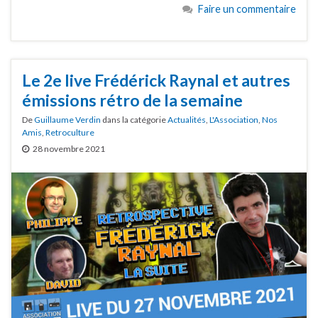
Faire un commentaire
Le 2e live Frédérick Raynal et autres
émissions rétro de la semaine
De
Guillaume Verdin
dans la catégorie
Actualités
,
L'Association
,
Nos
Amis
,
Retroculture
28 novembre 2021