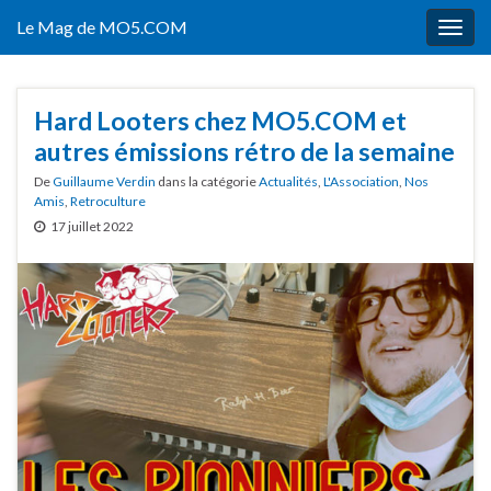
Le Mag de MO5.COM
Togg
navig
Hard Looters chez MO5.COM et
autres émissions rétro de la semaine
De
Guillaume Verdin
dans la catégorie
Actualités
,
L'Association
,
Nos
Amis
,
Retroculture
17 juillet 2022