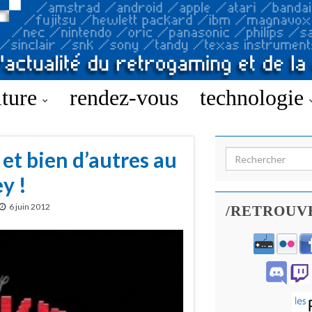
lture
rendez-vous
technologie
et bien d’autres au
Search for:
y !
6 juin 2012
/RETROUV