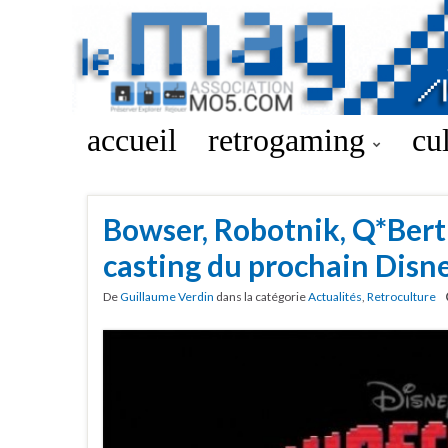
accueil
retrogaming
cu
Bowser, Robotnik, Q*Bert 
casting du prochain Disne
De
Guillaume Verdin
dans la catégorie
Actualités
,
Retroculture