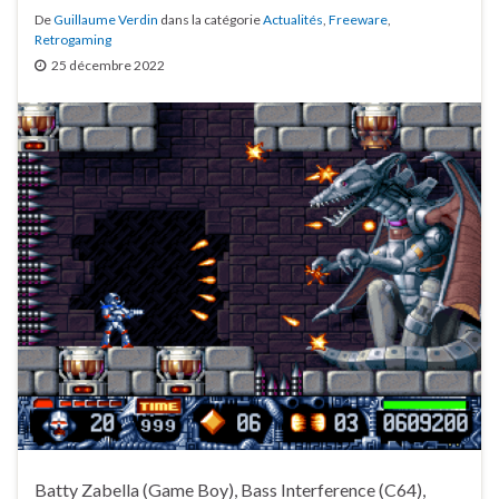
De
Guillaume Verdin
dans la catégorie
Actualités
,
Freeware
,
Retrogaming
25 décembre 2022
Batty Zabella (Game Boy), Bass Interference (C64),