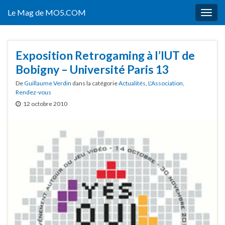
Le Mag de MO5.COM
Togg
navig
Exposition Retrogaming à l’IUT de
Bobigny – Université Paris 13
De
Guillaume Verdin
dans la catégorie
Actualités
,
L'Association
,
Rendez-vous
12 octobre 2010