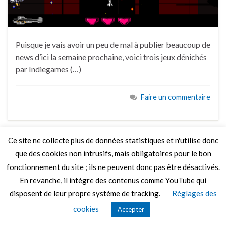
Puisque je vais avoir un peu de mal à publier beaucoup de
news d’ici la semaine prochaine, voici trois jeux dénichés
par Indiegames (…)
Faire un commentaire
Ce site ne collecte plus de données statistiques et n'utilise donc
que des cookies non intrusifs, mais obligatoires pour le bon
© 2026 Le Mag de MO5.COM.
fonctionnement du site ; ils ne peuvent donc pas être désactivés.
Construit avec
par
Thèmes Graphene
.
En revanche, il intègre des contenus comme YouTube qui
disposent de leur propre système de tracking.
Réglages des
cookies
Accepter