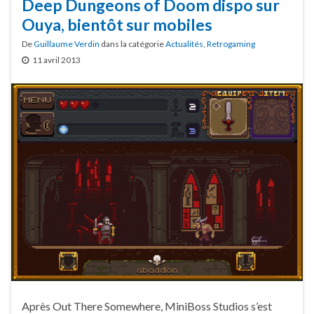
Deep Dungeons of Doom dispo sur
Ouya, bientôt sur mobiles
De
Guillaume Verdin
dans la catégorie
Actualités
,
Retrogaming
11 avril 2013
Après Out There Somewhere, MiniBoss Studios s’est