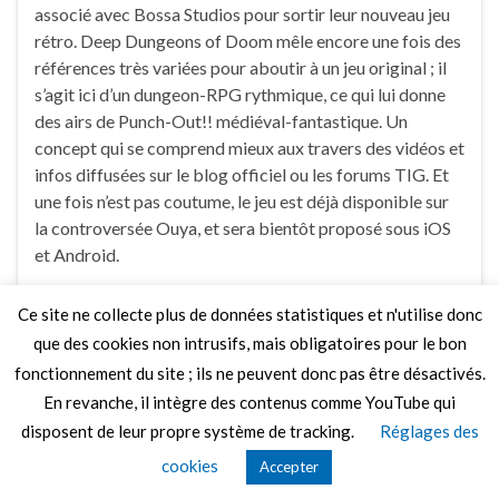
associé avec Bossa Studios pour sortir leur nouveau jeu
rétro. Deep Dungeons of Doom mêle encore une fois des
références très variées pour aboutir à un jeu original ; il
s’agit ici d’un dungeon-RPG rythmique, ce qui lui donne
des airs de Punch-Out!! médiéval-fantastique. Un
concept qui se comprend mieux aux travers des vidéos et
infos diffusées sur le blog officiel ou les forums TIG. Et
une fois n’est pas coutume, le jeu est déjà disponible sur
la controversée Ouya, et sera bientôt proposé sous iOS
et Android.
Ce site ne collecte plus de données statistiques et n'utilise donc
Faire un commentaire
que des cookies non intrusifs, mais obligatoires pour le bon
fonctionnement du site ; ils ne peuvent donc pas être désactivés.
En revanche, il intègre des contenus comme YouTube qui
disposent de leur propre système de tracking.
Réglages des
© 2026 Le Mag de MO5.COM.
cookies
Accepter
Construit avec
par
Thèmes Graphene
.