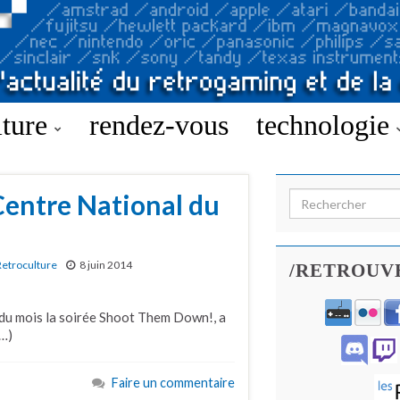
lture
rendez-vous
technologie
Centre National du
Search for:
Retroculture
8 juin 2014
/RETROUV
n du mois la soirée Shoot Them Down!, a
(…)
Faire un commentaire