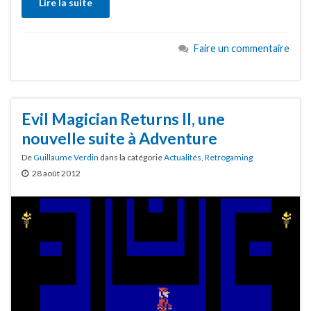
Lire la suite
Faire un commentaire
Evil Magician Returns II, une
nouvelle suite à Adventure
De
Guillaume Verdin
dans la catégorie
Actualités
,
Retrogaming
28 août 2012