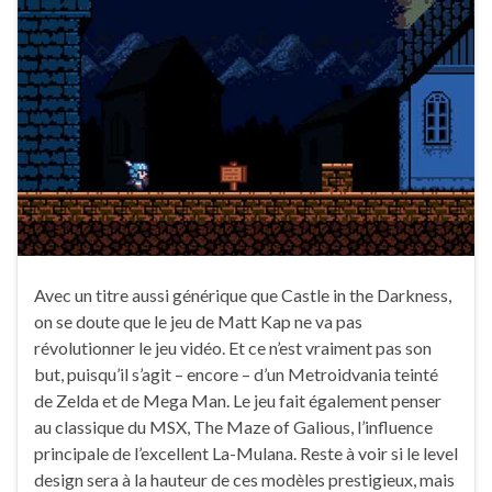
Avec un titre aussi générique que Castle in the Darkness,
on se doute que le jeu de Matt Kap ne va pas
révolutionner le jeu vidéo. Et ce n’est vraiment pas son
but, puisqu’il s’agit – encore – d’un Metroidvania teinté
de Zelda et de Mega Man. Le jeu fait également penser
au classique du MSX, The Maze of Galious, l’influence
principale de l’excellent La-Mulana. Reste à voir si le level
design sera à la hauteur de ces modèles prestigieux, mais