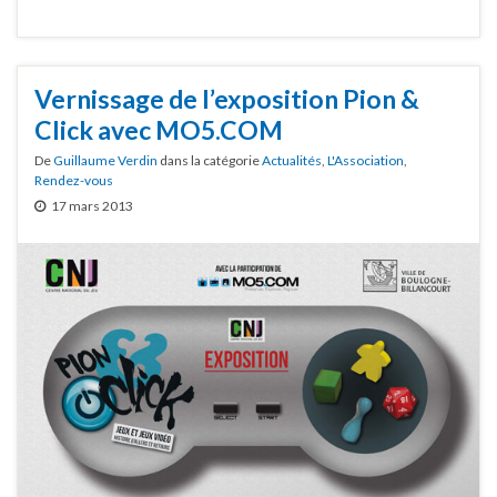
Vernissage de l’exposition Pion &
Click avec MO5.COM
De
Guillaume Verdin
dans la catégorie
Actualités
,
L'Association
,
Rendez-vous
17 mars 2013