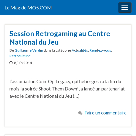
Le Mag de MO5.COM
Togg
navig
Session Retrogaming au Centre
National du Jeu
De
Guillaume Verdin
dans la catégorie
Actualités
,
Rendez-vous
,
Retroculture
8 juin 2014
L’association Coin-Op Legacy, qui hébergera à la fin du
mois la soirée Shoot Them Down!, a lancé un partenariat
avec le Centre National du Jeu (…)
Faire un commentaire