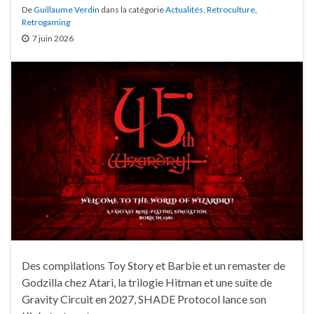
De
Guillaume Verdin
dans la catégorie
Actualités
,
Retroculture
,
Retrogaming
7 juin 2026
Des compilations Toy Story et Barbie et un remaster de
Godzilla chez Atari, la trilogie Hitman et une suite de
Gravity Circuit en 2027, SHADE Protocol lance son