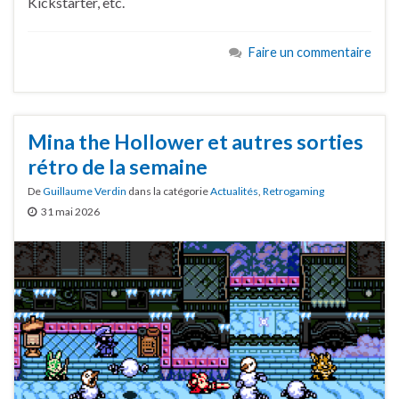
Kickstarter, etc.
Faire un commentaire
Mina the Hollower et autres sorties
rétro de la semaine
De
Guillaume Verdin
dans la catégorie
Actualités
,
Retrogaming
31 mai 2026