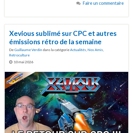
Faire un commentaire
Xevious sublimé sur CPC et autres
émissions rétro de la semaine
De
Guillaume Verdin
dans la catégorie
Actualités
,
Nos Amis
,
Retroculture
10 mai 2026