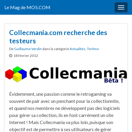
Le Mag de MO5.COM
Togg
navig
Collecmania.com recherche des
testeurs
De
Guillaume Verdin
dans la catégorie
Actualités
,
Techno
18 février 2012
Évidemment, une passion comme le retrogaming va
souvent de pair avec un penchant pour la collectionnite,
et quand nos membres ne développent pas des logiciels
pour gérer sa collection, ils en font carrément un site
Internet ! Mais Collecmania va plus loin, puisque son
objectif est de permettre à ses utilisateurs de gérer