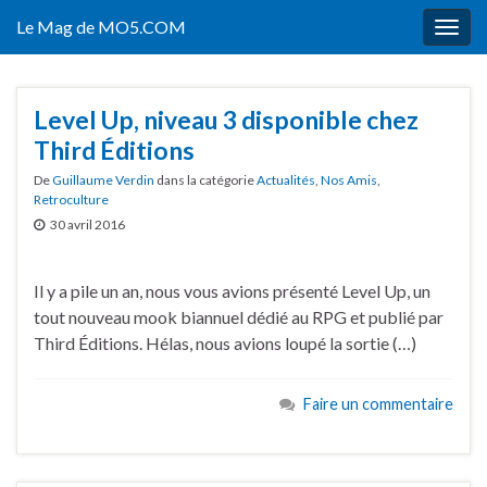
Le Mag de MO5.COM
Togg
navig
Level Up, niveau 3 disponible chez
Third Éditions
De
Guillaume Verdin
dans la catégorie
Actualités
,
Nos Amis
,
Retroculture
30 avril 2016
Il y a pile un an, nous vous avions présenté Level Up, un
tout nouveau mook biannuel dédié au RPG et publié par
Third Éditions. Hélas, nous avions loupé la sortie (…)
Faire un commentaire