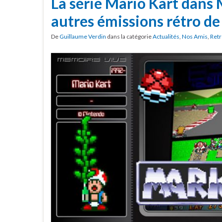
La série Mario Kart dans
autres émissions rétro de
De
Guillaume Verdin
dans la catégorie
Actualités
,
Nos Amis
,
Retr