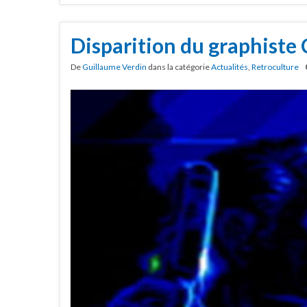
Disparition du graphiste 
De
Guillaume Verdin
dans la catégorie
Actualités
,
Retroculture