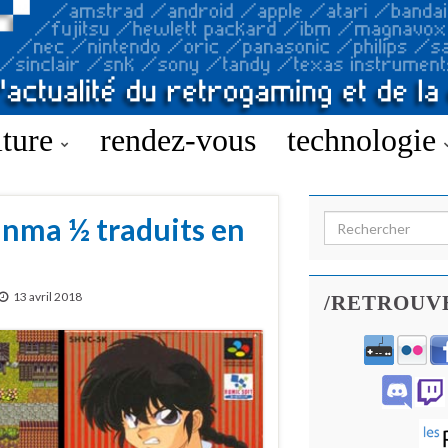
lture
rendez-vous
technologie
anma ½ traduits en
Search for:
13 avril 2018
/RETROUV