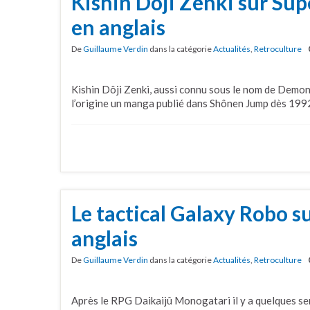
Kishin Dôji Zenki sur Sup
en anglais
De
Guillaume Verdin
dans la catégorie
Actualités
,
Retroculture
Kishin Dôji Zenki, aussi connu sous le nom de Demon 
l’origine un manga publié dans Shônen Jump dès 199
Le tactical Galaxy Robo s
anglais
De
Guillaume Verdin
dans la catégorie
Actualités
,
Retroculture
Après le RPG Daikaijû Monogatari il y a quelques se