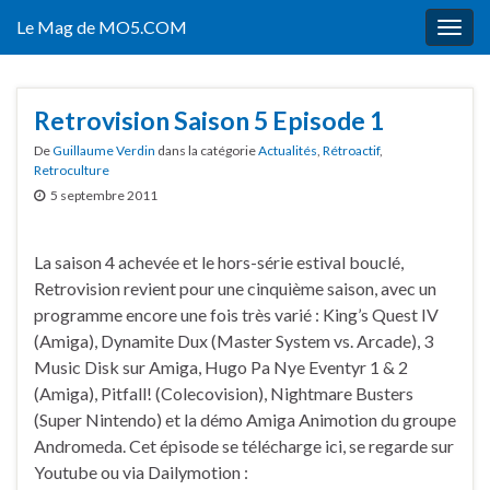
Le Mag de MO5.COM
Togg
navig
Retrovision Saison 5 Episode 1
De
Guillaume Verdin
dans la catégorie
Actualités
,
Rétroactif
,
Retroculture
5 septembre 2011
La saison 4 achevée et le hors-série estival bouclé,
Retrovision revient pour une cinquième saison, avec un
programme encore une fois très varié : King’s Quest IV
(Amiga), Dynamite Dux (Master System vs. Arcade), 3
Music Disk sur Amiga, Hugo Pa Nye Eventyr 1 & 2
(Amiga), Pitfall! (Colecovision), Nightmare Busters
(Super Nintendo) et la démo Amiga Animotion du groupe
Andromeda. Cet épisode se télécharge ici, se regarde sur
Youtube ou via Dailymotion :