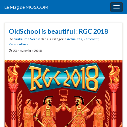
Le Mag de MO5.COM
Togg
navig
OldSchool is beautiful : RGC 2018
De
Guillaume Verdin
dans la catégorie
Actualités
,
Rétroactif
,
Retroculture
23 novembre 2018