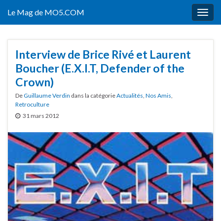
Le Mag de MO5.COM
Togg
navig
Interview de Brice Rivé et Laurent
Boucher (E.X.I.T, Defender of the
Crown)
De
Guillaume Verdin
dans la catégorie
Actualités
,
Nos Amis
,
Retroculture
31 mars 2012