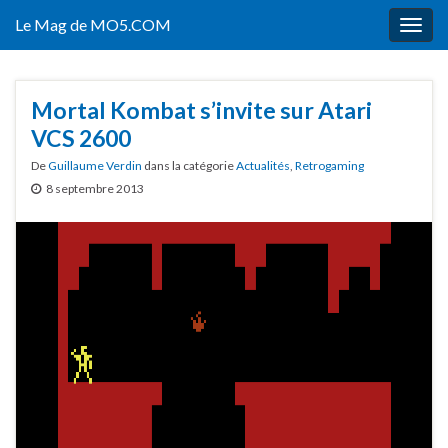
Le Mag de MO5.COM
Togg
navig
Mortal Kombat s’invite sur Atari
VCS 2600
De
Guillaume Verdin
dans la catégorie
Actualités
,
Retrogaming
8 septembre 2013