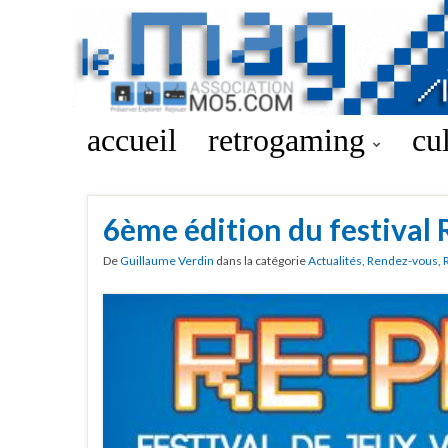
accueil
retrogaming
cu
6ème édition du festival
De
Guillaume Verdin
dans la catégorie
Actualités
,
Rendez-vous
,