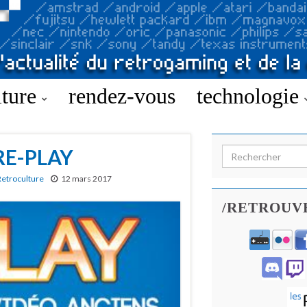
lture
rendez-vous
technologie
 RE-PLAY
Search for:
Retroculture
12 mars 2017
/RETROUV