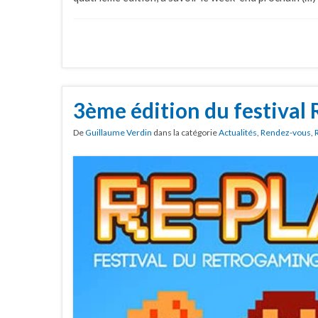
3ème édition du festival
De
Guillaume Verdin
dans la catégorie
Actualités
,
Rendez-vous
,