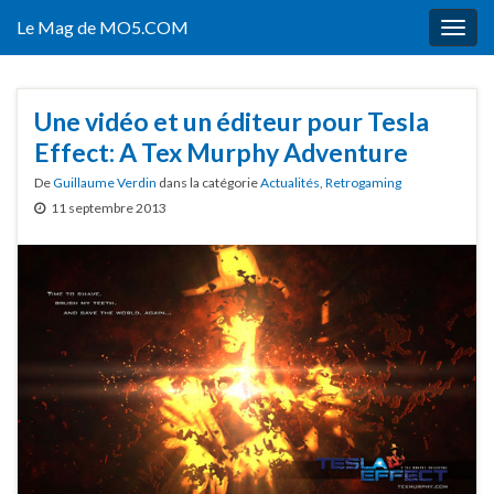
Le Mag de MO5.COM
Togg
navig
Une vidéo et un éditeur pour Tesla
Effect: A Tex Murphy Adventure
De
Guillaume Verdin
dans la catégorie
Actualités
,
Retrogaming
11 septembre 2013