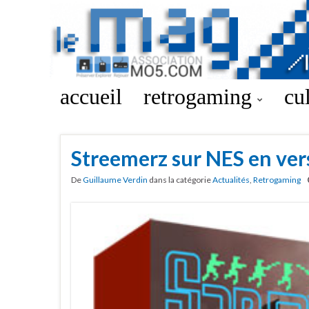
accueil
retrogaming
cu
Streemerz sur NES en ver
De
Guillaume Verdin
dans la catégorie
Actualités
,
Retrogaming