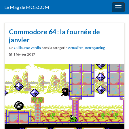
Le Mag de MO5.COM
Togg
navig
Commodore 64 : la fournée de
janvier
De
Guillaume Verdin
dans la catégorie
Actualités
,
Retrogaming
1 février 2017