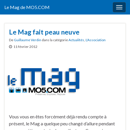
Le Mag de MO5.COM
Togg
navig
Le Mag fait peau neuve
De
Guillaume Verdin
dans la catégorie
Actualités
,
L'Association
11 février 2012
Vous vous en êtes forcément déjà rendu compte à
présent, le Mag a quelque peu changé d’allure pendant