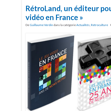
RétroLand, un éditeur pour
vidéo en France »
De
Guillaume Verdin
dans la catégorie
Actualités
,
Retroculture