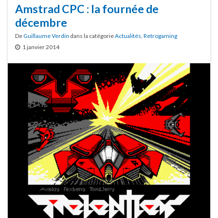
Amstrad CPC : la fournée de
décembre
De
Guillaume Verdin
dans la catégorie
Actualités
,
Retrogaming
1 janvier 2014