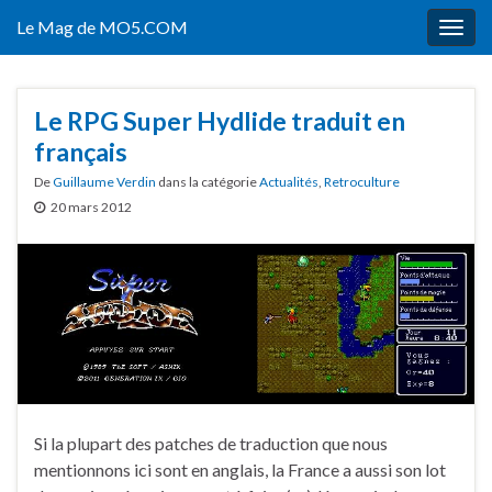
Le Mag de MO5.COM
Togg
navig
Le RPG Super Hydlide traduit en
français
De
Guillaume Verdin
dans la catégorie
Actualités
,
Retroculture
20 mars 2012
Si la plupart des patches de traduction que nous
mentionnons ici sont en anglais, la France a aussi son lot