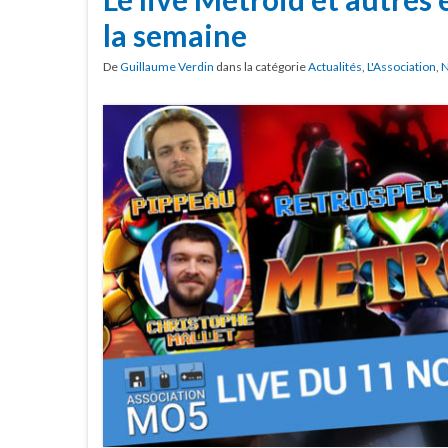
la semaine
De
Guillaume Verdin
dans la catégorie
Actualités
,
L'Association
,
N