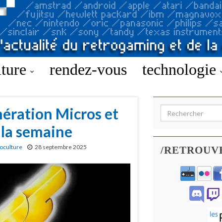
lture
rendez-vous
technologie
énération Micros et
Search for:
 la semaine
oculture
28 septembre 2025
/RETROUV