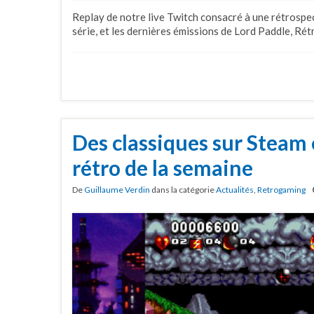
Replay de notre live Twitch consacré à une rétrospec
série, et les dernières émissions de Lord Paddle, Rét
Des classiques sur Steam 
rétro de la semaine
De
Guillaume Verdin
dans la catégorie
Actualités
,
Retrogaming