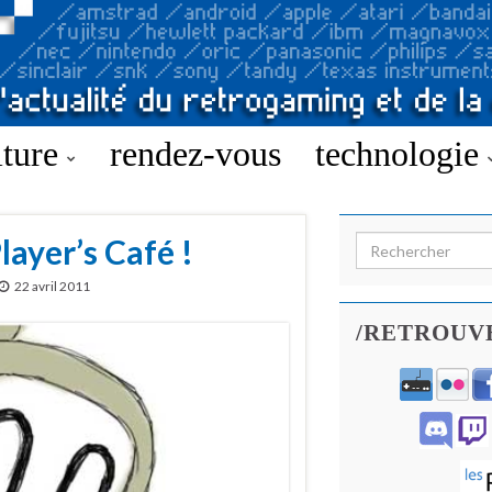
lture
rendez-vous
technologie
ayer’s Café !
Search for:
22 avril 2011
/RETROUV