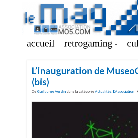
accueil
retrogaming
cu
L’inauguration de Museo
(bis)
De
Guillaume Verdin
dans la catégorie
Actualités
,
L'Association