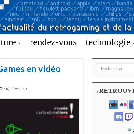
lture
rendez-vous
technologie
Games en vidéo
Search for:
10 juillet 2010
/RETROUV