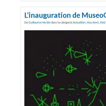
L’inauguration de Museo
De
Guillaume Verdin
dans la catégorie
Actualités
,
Nos Amis
,
Retr