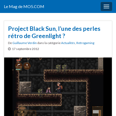
Le Mag de MO5.COM
Togg
navig
Project Black Sun, l’une des perles
rétro de Greenlight ?
De
Guillaume Verdin
dans la catégorie
Actualités
,
Retrogaming
17 septembre 2012