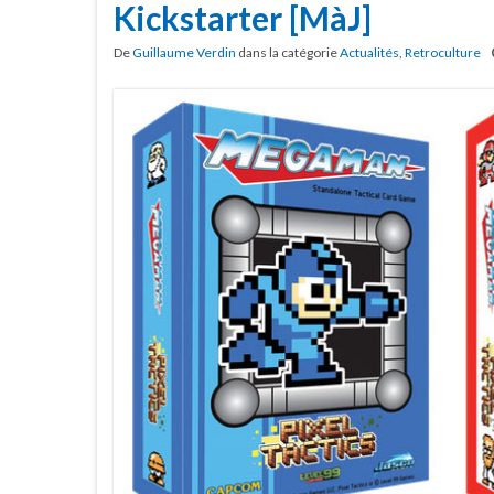
Kickstarter [MàJ]
De
Guillaume Verdin
dans la catégorie
Actualités
,
Retroculture