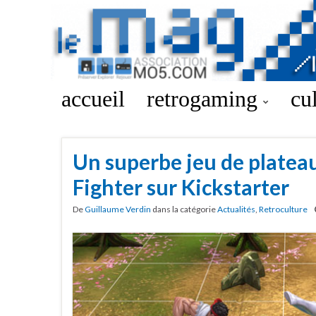
accueil
retrogaming
cu
Un superbe jeu de plateau 
Fighter sur Kickstarter
De
Guillaume Verdin
dans la catégorie
Actualités
,
Retroculture